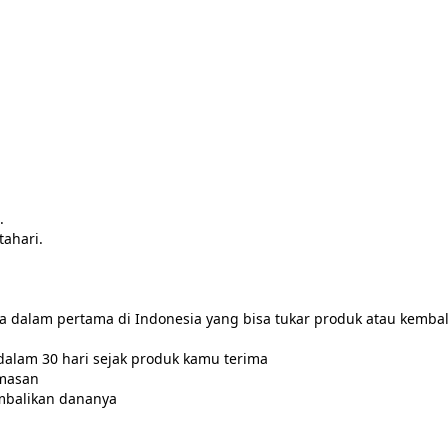


ahari.

na dalam pertama di Indonesia yang bisa tukar produk atau kemba
alam 30 hari sejak produk kamu terima

masan

mbalikan dananya
